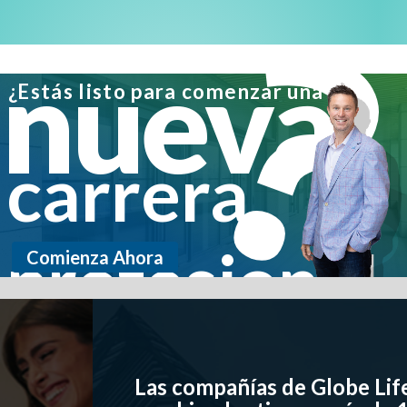
esfuerzo. Tendrás un verdadero liderazgo con Globe
Life. Nuestra empresa le mostrará cómo llegar a
nueva
donde quiere ir; solo necesitas estar dispuesto a
trabajar".
¿Estás listo para comenzar una
Dentro de su comunidad, Justin y aquellos en su
Agencia son firmes partidarios de Jack's Caregivers,
carrera
una organización que se enfoca exclusivamente en el
cuidador masculino cuyo cónyuge está pasando por un
cáncer. "Muchas organizaciones contra el cáncer
profesional
están enfocadas en las mujeres; estamos orgullosos de
Comienza Ahora
apoyar a un grupo que es único y diferente", dice.
El tiempo libre para Justin significa tiempo con su
esposa y sus dos hijos disfrutando de vacaciones
familiares o jugando afuera. Él y su esposa también
Las compañías de Globe Life
apoyan a su iglesia local, donde su esposa está muy