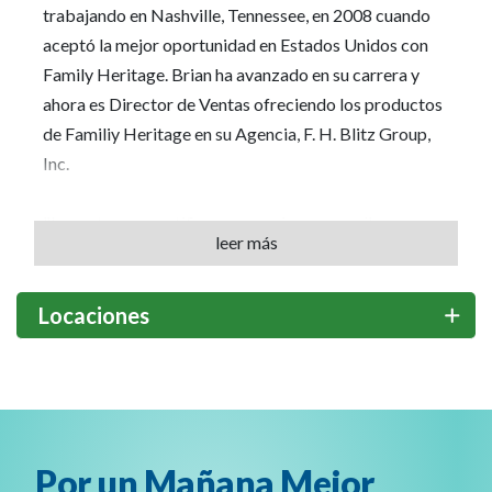
trabajando en Nashville, Tennessee, en 2008 cuando
aceptó la mejor oportunidad en Estados Unidos con
Family Heritage. Brian ha avanzado en su carrera y
ahora es Director de Ventas ofreciendo los productos
de Familiy Heritage en su Agencia, F. H. Blitz Group,
Inc.
"La parte más gratificante de unirme a Family
leer más
Heritage ha sido la oportunidad de construir carácter
en las personas y hacer crecer mi propio negocio", dice
Brian. A través de F.H. Blitz Group, Inc., Brian ha
Locaciones
alcanzado su mayor logro: el crecimiento de la agencia
como Director de Ventas.
Si pudiera comenzar de nuevo, Brian ayudaría a
proteger a más familias. "Nuestros productos le dan a
Por un Mañana Mejor
las personas acceso a miles de dólares si sucede algo